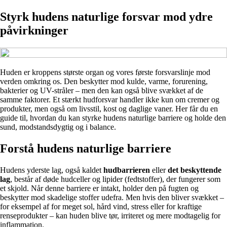
Styrk hudens naturlige forsvar mod ydre
påvirkninger
Huden er kroppens største organ og vores første forsvarslinje mod
verden omkring os. Den beskytter mod kulde, varme, forurening,
bakterier og UV-stråler – men den kan også blive svækket af de
samme faktorer. Et stærkt hudforsvar handler ikke kun om cremer og
produkter, men også om livsstil, kost og daglige vaner. Her får du en
guide til, hvordan du kan styrke hudens naturlige barriere og holde den
sund, modstandsdygtig og i balance.
Forstå hudens naturlige barriere
Hudens yderste lag, også kaldet
hudbarrieren
eller
det beskyttende
lag
, består af døde hudceller og lipider (fedtstoffer), der fungerer som
et skjold. Når denne barriere er intakt, holder den på fugten og
beskytter mod skadelige stoffer udefra. Men hvis den bliver svækket –
for eksempel af for meget sol, hård vind, stress eller for kraftige
renseprodukter – kan huden blive tør, irriteret og mere modtagelig for
inflammation.