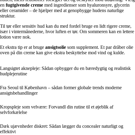
en
fugtgivende creme
med ingredienser som hyaluronsyre, glycerin
eller ceramider – de hjælper med at genopbygge hudens naturlige
struktur.
Til tør eller sensitiv hud kan du med fordel bruge en lidt rigere creme,
især i vintermånederne, hvor luften er tør. Om sommeren kan en lettere
lotion være nok.
Et ekstra tip er at bruge
ansigtsolie
som supplement. Et par dråber olie
oven på din creme kan give ekstra beskyttelse mod vind og kulde.
Langsigtet aknepleje: Sådan opbygger du en bæredygtig og realistisk
hudplejerutine
Fra Seoul til København – sådan former globale trends moderne
ansigtsbehandlinger
Kropspleje som velvære: Forvandl din rutine til et øjeblik af
selvforkælelse
Dæk ujævnheder diskret: Sådan lægger du concealer naturligt og
effektivt