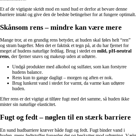
Et af de vigtigste skridt mod en sund hud er derfor at bevare denne
barriere intakt og give den de bedste betingelser for at fungere optimalt.
Skånsom rens – mindre kan være mere
Mange tror, at en grundig rens betyder, at huden skal føles helt “ren”
og stram bagefter. Men det er faktisk et tegn på, at du har fjernet for
meget af hudens naturlige fedtlag. Brug i stedet en
mild, pH-neutral
rens
, der fjerner snavs og makeup uden at udtørre.
Undgå produkter med alkohol og sulfater, som kan forstyrre
hudens balance.
Rens kun to gange dagligt – morgen og aften er nok.
Brug lunkent vand i stedet for varmt, da varme kan udtørre
huden.
Efter rens er det vigtigt at tilføre fugt med det samme, så huden ikke
mister sin naturlige elasticitet.
Fugt og fedt – nøglen til en stærk barriere
En sund hudbarriere kræver både fugt og fedt. Fugt binder vand i
huden, mens fedtstoffer forsegler det og beskytter mod udtørring. Vælg