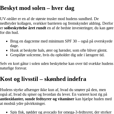
Beskyt mod solen – hver dag
UV-stråler er en af de største trusler mod hudens sundhed. De
nedbryder kollagen, svækker barrieren og fremskynder aldring. Derfor
er
solbeskyttelse året rundt
en af de bedste investeringer, du kan gøre
for din hud.
Brug en dagcreme med minimum SPF 30 – også på overskyede
dage.
Husk at beskytte hals, ører og hænder, som ofte bliver glemt.
Genpåfør solcreme, hvis du opholder dig ude i længere tid.
Selv en kort gåtur i solen uden beskyttelse kan over tid svække hudens
naturlige forsvar.
Kost og livsstil – skønhed indefra
Hudens styrke afhænger ikke kun af, hvad du smører på den, men
også af, hvad du spiser og hvordan du lever. En varieret kost rig på
antioxidanter, sunde fedtsyrer og vitaminer
kan hjælpe huden med
at modstå ydre påvirkninger.
Spis fisk, nødder og avocado for omega-3-fedtsyrer, der styrker