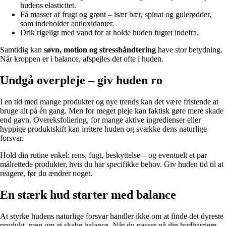
hudens elasticitet.
Få masser af frugt og grønt – især bær, spinat og gulerødder,
som indeholder antioxidanter.
Drik rigeligt med vand for at holde huden fugtet indefra.
Samtidig kan
søvn, motion og stresshåndtering
have stor betydning.
Når kroppen er i balance, afspejles det ofte i huden.
Undgå overpleje – giv huden ro
I en tid med mange produkter og nye trends kan det være fristende at
bruge alt på én gang. Men for meget pleje kan faktisk gøre mere skade
end gavn. Overeksfoliering, for mange aktive ingredienser eller
hyppige produktskift kan irritere huden og svække dens naturlige
forsvar.
Hold din rutine enkel: rens, fugt, beskyttelse – og eventuelt et par
målrettede produkter, hvis du har specifikke behov. Giv huden tid til at
reagere, før du ændrer noget.
En stærk hud starter med balance
At styrke hudens naturlige forsvar handler ikke om at finde det dyreste
produkt, men om at skabe balance. Når du passer på din hudbarriere,