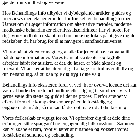
gælder din sundhed og velvære.
Hos Behandlings Info tilbyder vi dybdegående artikler, guides og
interviews med eksperter inden for forskellige behandlingsformer.
Uanset om du søger information om alternative metoder, moderne
medicinske behandlinger eller livsstilsændringer, har vi noget for
dig. Vores indhold er skabt med omtanke og fokus på at give dig de
redskaber, du har brug for til at navigere i sundhedsuniverset.
Vi tror på, at viden er magt, og at alle fortjener at have adgang til
pålidelige informationer. Vores team af skribenter og fagfolk
arbejder hårdt for at sikre, at det, du læser, er både aktuelt og
relevant. Vi ønsker at inspirere dig til at tage kontrol over dit liv og
din behandling, så du kan føle dig tryg i dine valg.
Behandlings Info eksisterer, fordi vi ved, hvor overvældende det kan
være at finde den rette behandling eller tilgang til sundhed. Vi vil
gerne være din støtte og guide i denne proces. Derfor stræber vi
efter at formidle komplekse emner på en letforståelig og
engagerende måde, så du kan få det optimale ud af din læsning.
Vores fællesskab er vigtigt for os. Vi opfordrer dig til at dele dine
erfaringer, stille spørgsmål og engagere dig i diskussioner. Sammen
kan vi skabe et rum, hvor vi lærer af hinanden og vokser i vores
forståelse af sundhed og behandling.