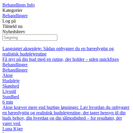
Behandlings Info
Kategorier
Behandlinger
Log på
Tilmeld nu
Nyhedsbrev
Langsigtet aknepleje: Sådan opbygger du en bæredygtig og
realistisk hudplejerutine
Få styr på din hud med en rutine, der holder – uden quickfixes
Behandlinger
Behandlinger
Akne
Hudpleje
Skønhed
Livsstil
Sundhed
6 min
Akne kræver mere end hurtige løsninger. Lær hvordan du opbygger
en bæredygtig og realistisk hudplejerutine, der tager hensyn til din
huds behov, din hverdag og din tålmodighed – for resultater, der
varer ved.
Luna Kjær