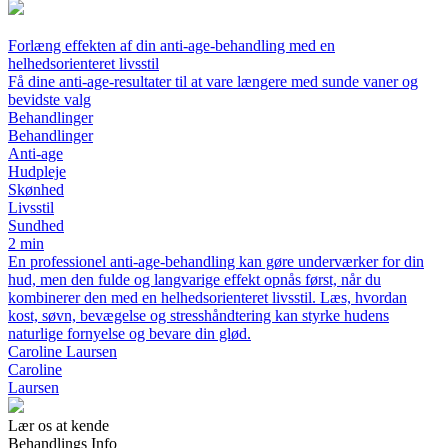
Forlæng effekten af din anti-age-behandling med en
helhedsorienteret livsstil
Få dine anti-age-resultater til at vare længere med sunde vaner og
bevidste valg
Behandlinger
Behandlinger
Anti-age
Hudpleje
Skønhed
Livsstil
Sundhed
2 min
En professionel anti-age-behandling kan gøre underværker for din
hud, men den fulde og langvarige effekt opnås først, når du
kombinerer den med en helhedsorienteret livsstil. Læs, hvordan
kost, søvn, bevægelse og stresshåndtering kan styrke hudens
naturlige fornyelse og bevare din glød.
Caroline Laursen
Caroline
Laursen
Lær os at kende
Behandlings Info