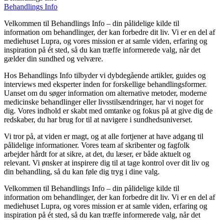
Behandlings Info
Velkommen til Behandlings Info – din pålidelige kilde til
information om behandlinger, der kan forbedre dit liv. Vi er en del af
mediehuset Lupra, og vores mission er at samle viden, erfaring og
inspiration på ét sted, så du kan træffe informerede valg, når det
gælder din sundhed og velvære.
Hos Behandlings Info tilbyder vi dybdegående artikler, guides og
interviews med eksperter inden for forskellige behandlingsformer.
Uanset om du søger information om alternative metoder, moderne
medicinske behandlinger eller livsstilsændringer, har vi noget for
dig. Vores indhold er skabt med omtanke og fokus på at give dig de
redskaber, du har brug for til at navigere i sundhedsuniverset.
Vi tror på, at viden er magt, og at alle fortjener at have adgang til
pålidelige informationer. Vores team af skribenter og fagfolk
arbejder hårdt for at sikre, at det, du læser, er både aktuelt og
relevant. Vi ønsker at inspirere dig til at tage kontrol over dit liv og
din behandling, så du kan føle dig tryg i dine valg.
Velkommen til Behandlings Info – din pålidelige kilde til
information om behandlinger, der kan forbedre dit liv. Vi er en del af
mediehuset Lupra, og vores mission er at samle viden, erfaring og
inspiration på ét sted, så du kan træffe informerede valg, når det