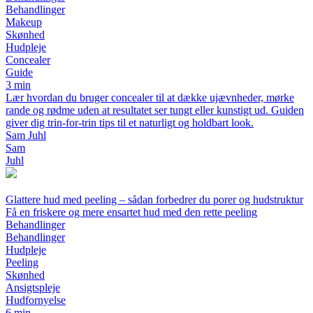
Behandlinger
Makeup
Skønhed
Hudpleje
Concealer
Guide
3 min
Lær hvordan du bruger concealer til at dække ujævnheder, mørke
rande og rødme uden at resultatet ser tungt eller kunstigt ud. Guiden
giver dig trin-for-trin tips til et naturligt og holdbart look.
Sam Juhl
Sam
Juhl
Glattere hud med peeling – sådan forbedrer du porer og hudstruktur
Få en friskere og mere ensartet hud med den rette peeling
Behandlinger
Behandlinger
Hudpleje
Peeling
Skønhed
Ansigtspleje
Hudfornyelse
6 min