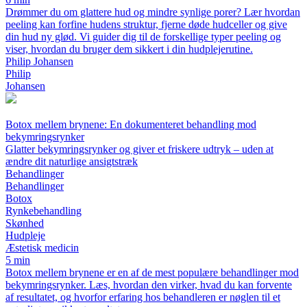
Drømmer du om glattere hud og mindre synlige porer? Lær hvordan
peeling kan forfine hudens struktur, fjerne døde hudceller og give
din hud ny glød. Vi guider dig til de forskellige typer peeling og
viser, hvordan du bruger dem sikkert i din hudplejerutine.
Philip Johansen
Philip
Johansen
Botox mellem brynene: En dokumenteret behandling mod
bekymringsrynker
Glatter bekymringsrynker og giver et friskere udtryk – uden at
ændre dit naturlige ansigtstræk
Behandlinger
Behandlinger
Botox
Rynkebehandling
Skønhed
Hudpleje
Æstetisk medicin
5 min
Botox mellem brynene er en af de mest populære behandlinger mod
bekymringsrynker. Læs, hvordan den virker, hvad du kan forvente
af resultatet, og hvorfor erfaring hos behandleren er nøglen til et