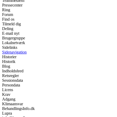
Teammedlem
Pressecenter
Ring
Forum
Find os
Tilmeld dig
Deling
E-mail nyt
Brugergruppe
Lokalnetværk
Sidelinks
Sidenavigation
Historier
Historik
Blog
Indholdsfeed
Retsregler
Sessionsdata
Persondata
Licens
Krav
Adgang
Klimaansvar
BehandlingsInfo.dk
Lupra