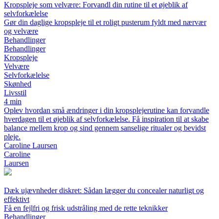
Kropspleje som velvære: Forvandl din rutine til et øjeblik af
selvforkælelse
Gør din daglige kropspleje til et roligt pusterum fyldt med nærvær
og velvære
Behandlinger
Behandlinger
Kropspleje
Velvære
Selvforkælelse
Skønhed
Livsstil
4 min
Oplev hvordan små ændringer i din kropsplejerutine kan forvandle
hverdagen til et øjeblik af selvforkælelse. Få inspiration til at skabe
balance mellem krop og sind gennem sanselige ritualer og bevidst
pleje.
Caroline Laursen
Caroline
Laursen
Dæk ujævnheder diskret: Sådan lægger du concealer naturligt og
effektivt
Få en fejlfri og frisk udstråling med de rette teknikker
Behandlinger