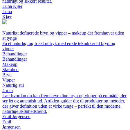
naturligt og sikkert resultat.
Luna Kjær
Luna
Kjær
Naturligt definerede bryn og vipper – makeup der fremhæver uden
at tynge
Få et naturligt og friskt udtryk med enkle teknikker til bryn og
vipper
Behandlinger
Behandlinger
Makeup
Skønhed
Bryn
Vipper
Naturlig stil
4 min
Lær hvordan du kan fremhæve dine bryn og vipper på en måde, der
ser let og autentisk ud. Artiklen guider dig til produkter og metoder,
der giver definition uden at virke tunge – perfekt til den moderne,
naturlige skønhedstrend.
Emil Jørgensen
Emil
Jørgensen