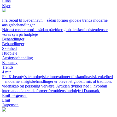
Luna
Kjær
Fra Seoul til København – sådan former globale trends moderne
ansigtsbehandlinger
Når øst møder nord – sådan påvirker globale skønhedstendenser
vores syn på hudpleje
Behandlinger
Behandlinger
Skønhed
Hudpleje
Ansigtsbehandling
K-beauty
Trends
4 min
Fra K-beauty’s teknologiske innovationer til skandinavisk enkelhed
– moderne ansigtsbehandlinger er blevet et globalt mix af tradition,
videnskab og personlig velvære. Artiklen dykker ned i, hvordan
internationale trends former fremtidens hudpleje i Danmark.
Emil Jørgensen
Emil
Jørgensen