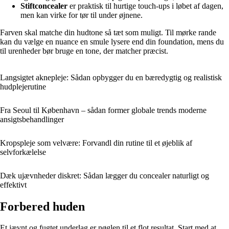
Stiftconcealer
er praktisk til hurtige touch-ups i løbet af dagen,
men kan virke for tør til under øjnene.
Farven skal matche din hudtone så tæt som muligt. Til mørke rande
kan du vælge en nuance en smule lysere end din foundation, mens du
til urenheder bør bruge en tone, der matcher præcist.
Langsigtet aknepleje: Sådan opbygger du en bæredygtig og realistisk
hudplejerutine
Fra Seoul til København – sådan former globale trends moderne
ansigtsbehandlinger
Kropspleje som velvære: Forvandl din rutine til et øjeblik af
selvforkælelse
Dæk ujævnheder diskret: Sådan lægger du concealer naturligt og
effektivt
Forbered huden
Et jævnt og fugtet underlag er nøglen til et flot resultat. Start med at