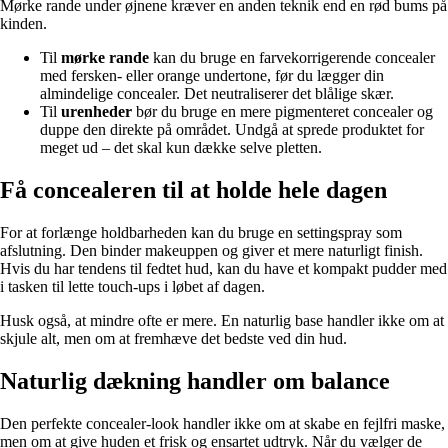
Mørke rande under øjnene kræver en anden teknik end en rød bums på
kinden.
Til
mørke rande
kan du bruge en farvekorrigerende concealer
med fersken- eller orange undertone, før du lægger din
almindelige concealer. Det neutraliserer det blålige skær.
Til
urenheder
bør du bruge en mere pigmenteret concealer og
duppe den direkte på området. Undgå at sprede produktet for
meget ud – det skal kun dække selve pletten.
Få concealeren til at holde hele dagen
For at forlænge holdbarheden kan du bruge en settingspray som
afslutning. Den binder makeuppen og giver et mere naturligt finish.
Hvis du har tendens til fedtet hud, kan du have et kompakt pudder med
i tasken til lette touch-ups i løbet af dagen.
Husk også, at mindre ofte er mere. En naturlig base handler ikke om at
skjule alt, men om at fremhæve det bedste ved din hud.
Naturlig dækning handler om balance
Den perfekte concealer-look handler ikke om at skabe en fejlfri maske,
men om at give huden et frisk og ensartet udtryk. Når du vælger de