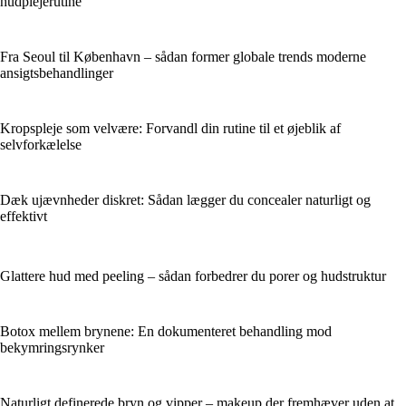
hudplejerutine
Fra Seoul til København – sådan former globale trends moderne
ansigtsbehandlinger
Kropspleje som velvære: Forvandl din rutine til et øjeblik af
selvforkælelse
Dæk ujævnheder diskret: Sådan lægger du concealer naturligt og
effektivt
Glattere hud med peeling – sådan forbedrer du porer og hudstruktur
Botox mellem brynene: En dokumenteret behandling mod
bekymringsrynker
Naturligt definerede bryn og vipper – makeup der fremhæver uden at