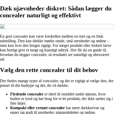
Dæk ujævnheder diskret: Sådan lægger du
concealer naturligt og effektivt
En god concealer kan være forskellen mellem en træt og en frisk
udstråling. Den kan dække mørke rande, små urenheder og rødme –
men kun hvis den bruges rigtigt. For meget produkt eller forkert farve
kan hurtigt give et tungt og kunstigt udtryk. Her får du en guide til,
hvordan du lægger concealer, så resultatet ser naturligt og ubesværet
ud.
Vælg den rette concealer til dit behov
Der findes mange typer af concealer, og det er vigtigt at vælge den, der
passer til din hudtype og det, du vil dække.
Flydende concealer
er ideel til området under øjnene, hvor
huden er tynd og har brug for et let produkt, der ikke sætter sig i
fine linjer.
Kompakt eller cremet concealer
har mere dækkeevne og
egner sig godt til urenheder, pigmentpletter og rødme.