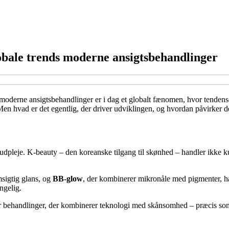
obale trends moderne ansigtsbehandlinger
 moderne ansigtsbehandlinger er i dag et globalt fænomen, hvor tendense
. Men hvad er det egentlig, der driver udviklingen, og hvordan påvirker
 hudpleje. K-beauty – den koreanske tilgang til skønhed – handler ikke 
sigtig glans, og
BB-glow
, der kombinerer mikronåle med pigmenter, har
ngelig.
ger behandlinger, der kombinerer teknologi med skånsomhed – præcis so