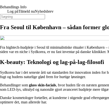
Behandlings Info
Log på
Tilmeld nu
Nyhedsbrev
Fra Seoul til København – sådan former gl
Fra hightech-hudpleje i Seoul til minimalistiske ritualer i København –
siden var en niche i Sydkorea, er nu fast inventar på danske klinikker
K-beauty: Teknologi og lag-på-lag-filosofi
Sydkorea har i det seneste årti sat standarden for innovation inden for
fugt og hudens naturlige glød frem for hurtige løsninger.
Behandlinger som
glass skin-facials
, hvor huden får en næsten gennem
som LED-lys, ultralyd og nanonåle gjort avanceret hudpleje mere tilgæ
Danske kosmetologer fortæller, at kunderne i stigende grad efterspør
optimere det, man allerede har.