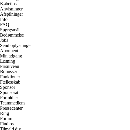
Købetips
Anvisninger
Afspilninger
Info
FAQ
Spørgsmål
Bedømmelse
Jobs
Send oplysninger
Abonnent
Min adgang
Løsning
Prisniveau
Bonusser
Funktioner
Fællesskab
Sponsor
Sponsorat
Formidler
Teammedlem
Pressecenter
Ring
Forum
Find os
Tilmeld dig