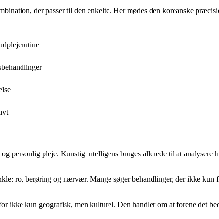
mbination, der passer til den enkelte. Her mødes den koreanske præcisi
udplejerutine
sbehandlinger
else
ivt
 personlig pleje. Kunstig intelligens bruges allerede til at analysere h
kle: ro, berøring og nærvær. Mange søger behandlinger, der ikke kun fo
r ikke kun geografisk, men kulturel. Den handler om at forene det bedste