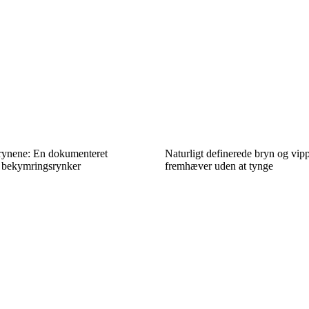
rynene: En dokumenteret
Naturligt definerede bryn og vip
 bekymringsrynker
fremhæver uden at tynge