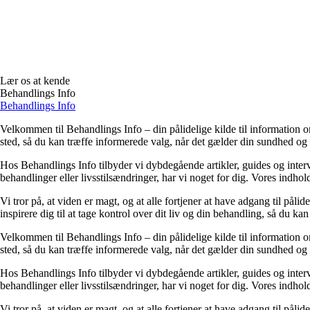
Lær os at kende
Behandlings Info
Behandlings Info
Velkommen til Behandlings Info – din pålidelige kilde til information om
sted, så du kan træffe informerede valg, når det gælder din sundhed og
Hos Behandlings Info tilbyder vi dybdegående artikler, guides og inte
behandlinger eller livsstilsændringer, har vi noget for dig. Vores indho
Vi tror på, at viden er magt, og at alle fortjener at have adgang til pålid
inspirere dig til at tage kontrol over dit liv og din behandling, så du kan 
Velkommen til Behandlings Info – din pålidelige kilde til information om
sted, så du kan træffe informerede valg, når det gælder din sundhed og
Hos Behandlings Info tilbyder vi dybdegående artikler, guides og inte
behandlinger eller livsstilsændringer, har vi noget for dig. Vores indho
Vi tror på, at viden er magt, og at alle fortjener at have adgang til pålid