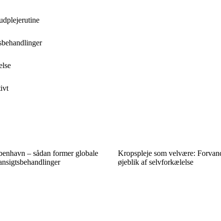
udplejerutine
sbehandlinger
else
ivt
øbenhavn – sådan former globale
Kropspleje som velvære: Forvandl 
ansigtsbehandlinger
øjeblik af selvforkælelse