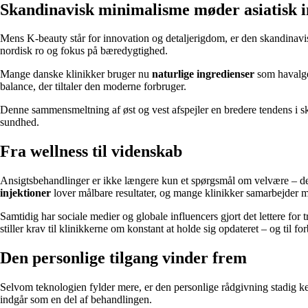
Skandinavisk minimalisme møder asiatisk 
Mens K-beauty står for innovation og detaljerigdom, er den skandinavi
nordisk ro og fokus på bæredygtighed.
Mange danske klinikker bruger nu
naturlige ingredienser
som havalger
balance, der tiltaler den moderne forbruger.
Denne sammensmeltning af øst og vest afspejler en bredere tendens i sk
sundhed.
Fra wellness til videnskab
Ansigtsbehandlinger er ikke længere kun et spørgsmål om velvære – de 
injektioner
lover målbare resultater, og mange klinikker samarbejder m
Samtidig har sociale medier og globale influencers gjort det lettere for 
stiller krav til klinikkerne om konstant at holde sig opdateret – og til fo
Den personlige tilgang vinder frem
Selvom teknologien fylder mere, er den personlige rådgivning stadig k
indgår som en del af behandlingen.