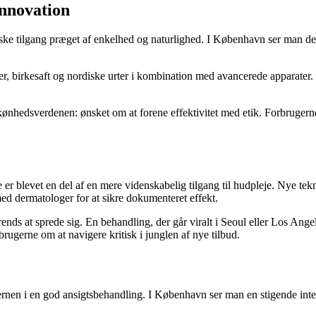
innovation
ske tilgang præget af enkelhed og naturlighed. I København ser man der
, birkesaft og nordiske urter i kombination med avancerede apparater. 
ønhedsverdenen: ønsket om at forene effektivitet med etik. Forbrugerne
er blevet en del af en mere videnskabelig tilgang til hudpleje. Nye te
ed dermatologer for at sikre dokumenteret effekt.
trends at sprede sig. En behandling, der går viralt i Seoul eller Los Ange
rbrugerne om at navigere kritisk i junglen af nye tilbud.
ernen i en god ansigtsbehandling. I København ser man en stigende inte