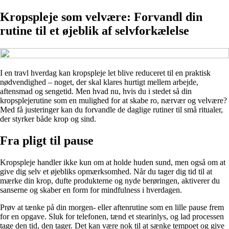
Kropspleje som velvære: Forvandl din
rutine til et øjeblik af selvforkælelse
I en travl hverdag kan kropspleje let blive reduceret til en praktisk
nødvendighed – noget, der skal klares hurtigt mellem arbejde,
aftensmad og sengetid. Men hvad nu, hvis du i stedet så din
kropsplejerutine som en mulighed for at skabe ro, nærvær og velvære?
Med få justeringer kan du forvandle de daglige rutiner til små ritualer,
der styrker både krop og sind.
Fra pligt til pause
Kropspleje handler ikke kun om at holde huden sund, men også om at
give dig selv et øjebliks opmærksomhed. Når du tager dig tid til at
mærke din krop, dufte produkterne og nyde berøringen, aktiverer du
sanserne og skaber en form for mindfulness i hverdagen.
Prøv at tænke på din morgen- eller aftenrutine som en lille pause frem
for en opgave. Sluk for telefonen, tænd et stearinlys, og lad processen
tage den tid, den tager. Det kan være nok til at sænke tempoet og give