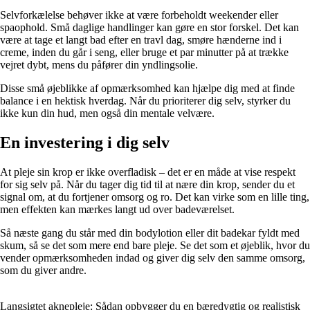
Selvforkælelse behøver ikke at være forbeholdt weekender eller
spaophold. Små daglige handlinger kan gøre en stor forskel. Det kan
være at tage et langt bad efter en travl dag, smøre hænderne ind i
creme, inden du går i seng, eller bruge et par minutter på at trække
vejret dybt, mens du påfører din yndlingsolie.
Disse små øjeblikke af opmærksomhed kan hjælpe dig med at finde
balance i en hektisk hverdag. Når du prioriterer dig selv, styrker du
ikke kun din hud, men også din mentale velvære.
En investering i dig selv
At pleje sin krop er ikke overfladisk – det er en måde at vise respekt
for sig selv på. Når du tager dig tid til at nære din krop, sender du et
signal om, at du fortjener omsorg og ro. Det kan virke som en lille ting,
men effekten kan mærkes langt ud over badeværelset.
Så næste gang du står med din bodylotion eller dit badekar fyldt med
skum, så se det som mere end bare pleje. Se det som et øjeblik, hvor du
vender opmærksomheden indad og giver dig selv den samme omsorg,
som du giver andre.
Langsigtet aknepleje: Sådan opbygger du en bæredygtig og realistisk