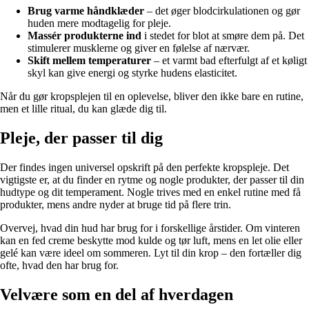
Brug varme håndklæder
– det øger blodcirkulationen og gør
huden mere modtagelig for pleje.
Massér produkterne ind
i stedet for blot at smøre dem på. Det
stimulerer musklerne og giver en følelse af nærvær.
Skift mellem temperaturer
– et varmt bad efterfulgt af et køligt
skyl kan give energi og styrke hudens elasticitet.
Når du gør kropsplejen til en oplevelse, bliver den ikke bare en rutine,
men et lille ritual, du kan glæde dig til.
Pleje, der passer til dig
Der findes ingen universel opskrift på den perfekte kropspleje. Det
vigtigste er, at du finder en rytme og nogle produkter, der passer til din
hudtype og dit temperament. Nogle trives med en enkel rutine med få
produkter, mens andre nyder at bruge tid på flere trin.
Overvej, hvad din hud har brug for i forskellige årstider. Om vinteren
kan en fed creme beskytte mod kulde og tør luft, mens en let olie eller
gelé kan være ideel om sommeren. Lyt til din krop – den fortæller dig
ofte, hvad den har brug for.
Velvære som en del af hverdagen