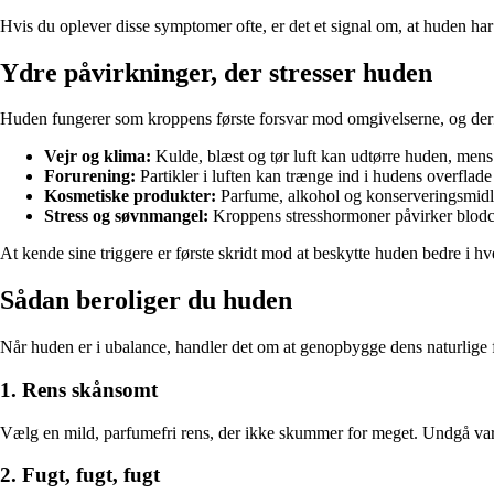
Hvis du oplever disse symptomer ofte, er det et signal om, at huden har
Ydre påvirkninger, der stresser huden
Huden fungerer som kroppens første forsvar mod omgivelserne, og derfor 
Vejr og klima:
Kulde, blæst og tør luft kan udtørre huden, men
Forurening:
Partikler i luften kan trænge ind i hudens overflade
Kosmetiske produkter:
Parfume, alkohol og konserveringsmidler 
Stress og søvnmangel:
Kroppens stresshormoner påvirker blodci
At kende sine triggere er første skridt mod at beskytte huden bedre i h
Sådan beroliger du huden
Når huden er i ubalance, handler det om at genopbygge dens naturlige 
1. Rens skånsomt
Vælg en mild, parfumefri rens, der ikke skummer for meget. Undgå varm
2. Fugt, fugt, fugt