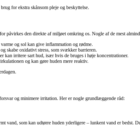
 brug for ekstra skånsom pleje og beskyttelse.
påvirkes den direkte af miljøet omkring os. Nogle af de mest almindelig
s varme og sol kan give inflammation og rødme.
 og skabe oxidativt stress, som svækker barrieren.
kan irritere sart hud, især hvis de bruges i høje koncentrationer.
rkulationen og kan gøre huden mere reaktiv.
verdagen.
forsvar og minimere irritation. Her er nogle grundlæggende råd:
t vand, som kan udtørre huden yderligere – lunkent vand er bedst. Dup 