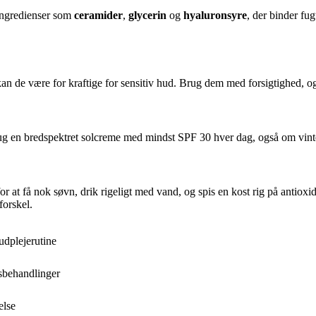
 ingredienser som
ceramider
,
glycerin
og
hyaluronsyre
, der binder fu
n de være for kraftige for sensitiv hud. Brug dem med forsigtighed, og 
g. Brug en bredspektret solcreme med mindst SPF 30 hver dag, også om vint
t få nok søvn, drik rigeligt med vand, og spis en kost rig på antioxida
forskel.
udplejerutine
sbehandlinger
else