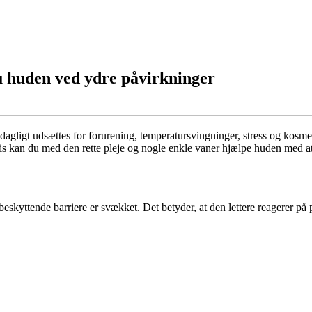
u huden ved ydre påvirkninger
 dagligt udsættes for forurening, temperatursvingninger, stress og kosm
vis kan du med den rette pleje og nogle enkle vaner hjælpe huden med at
beskyttende barriere er svækket. Det betyder, at den lettere reagerer p