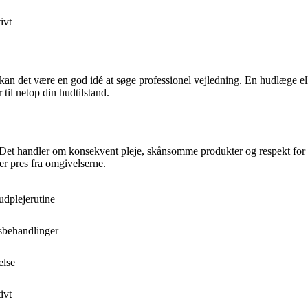
ivt
kan det være en god idé at søge professionel vejledning. En hudlæge el
 til netop din hudtilstand.
. Det handler om konsekvent pleje, skånsomme produkter og respekt for h
er pres fra omgivelserne.
udplejerutine
sbehandlinger
else
ivt