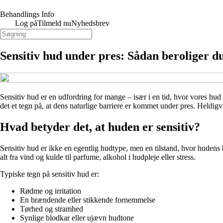
Behandlings Info
Log på
Tilmeld nu
Nyhedsbrev
Sensitiv hud under pres: Sådan beroliger d
Sensitiv hud er en udfordring for mange – især i en tid, hvor vores hud
det et tegn på, at dens naturlige barriere er kommet under pres. Heldig
Hvad betyder det, at huden er sensitiv?
Sensitiv hud er ikke en egentlig hudtype, men en tilstand, hvor hudens 
alt fra vind og kulde til parfume, alkohol i hudpleje eller stress.
Typiske tegn på sensitiv hud er:
Rødme og irritation
En brændende eller stikkende fornemmelse
Tørhed og stramhed
Synlige blodkar eller ujævn hudtone