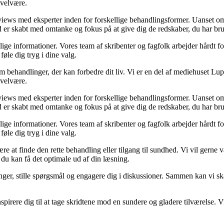
 velvære.
rviews med eksperter inden for forskellige behandlingsformer. Uanset 
ld er skabt med omtanke og fokus på at give dig de redskaber, du har brug
elige informationer. Vores team af skribenter og fagfolk arbejder hårdt for
føle dig tryg i dine valg.
 behandlinger, der kan forbedre dit liv. Vi er en del af mediehuset Lupr
 velvære.
rviews med eksperter inden for forskellige behandlingsformer. Uanset 
ld er skabt med omtanke og fokus på at give dig de redskaber, du har brug
elige informationer. Vores team af skribenter og fagfolk arbejder hårdt for
føle dig tryg i dine valg.
e at finde den rette behandling eller tilgang til sundhed. Vi vil gerne v
du kan få det optimale ud af din læsning.
aringer, stille spørgsmål og engagere dig i diskussioner. Sammen kan vi s
pirere dig til at tage skridtene mod en sundere og gladere tilværelse. Vi 