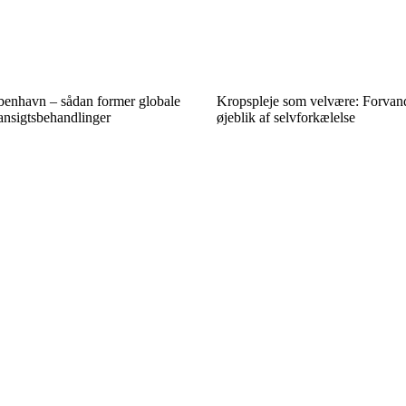
øbenhavn – sådan former globale
Kropspleje som velvære: Forvandl 
ansigtsbehandlinger
øjeblik af selvforkælelse