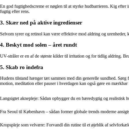
En god fugtighedscreme er nøglen til at styrke hudbarrieren. Kig efter
fugtig efter rens.
3. Skær ned på aktive ingredienser
Selvom syrer og retinol kan være effektive mod aldring og urenheder, ka
4. Beskyt mod solen – året rundt
UV-stråler er en af de største kilder til irritation og for tidlig aldrin
5. Skab ro indefra
Hudens tilstand hænger tæt sammen med din generelle sundhed. Sørg for a
motion, meditation eller pauser i hverdagen kan også gøre en mærkbar 
Langsigtet aknepleje: Sådan opbygger du en bæredygtig og realistisk h
Fra Seoul til København – sådan former globale trends moderne ansigt
Kropspleje som velvære: Forvandl din rutine til et øjeblik af selvforkæl