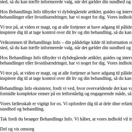
sted, så du kan træffe informerede valg, når det gælder din sundhed og
Hos Behandlings Info tilbyder vi dybdegående artikler, guides og inte
behandlinger eller livsstilsændringer, har vi noget for dig. Vores indho
Vi tror på, at viden er magt, og at alle fortjener at have adgang til pålid
inspirere dig til at tage kontrol over dit liv og din behandling, så du kan 
Velkommen til Behandlings Info – din pålidelige kilde til information om
sted, så du kan træffe informerede valg, når det gælder din sundhed og
Hos Behandlings Info tilbyder vi dybdegående artikler, guides og inte
behandlinger eller livsstilsændringer, har vi noget for dig. Vores indho
Vi tror på, at viden er magt, og at alle fortjener at have adgang til pålid
inspirere dig til at tage kontrol over dit liv og din behandling, så du kan 
Behandlings Info eksisterer, fordi vi ved, hvor overvældende det kan vær
formidle komplekse emner på en letforståelig og engagerende måde, så 
Vores fællesskab er vigtigt for os. Vi opfordrer dig til at dele dine erf
sundhed og behandling.
Tak fordi du besøger Behandlings Info. Vi håber, at vores indhold vil ins
Del og vis omsorg