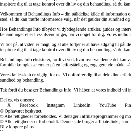
inspirere dig til at tage kontrol over dit liv og din behandling, så du kan 
Velkommen til Behandlings Info – din pålidelige kilde til information om
sted, så du kan træffe informerede valg, når det gælder din sundhed og
Hos Behandlings Info tilbyder vi dybdegående artikler, guides og inte
behandlinger eller livsstilsændringer, har vi noget for dig. Vores indho
Vi tror på, at viden er magt, og at alle fortjener at have adgang til pålid
inspirere dig til at tage kontrol over dit liv og din behandling, så du kan 
Behandlings Info eksisterer, fordi vi ved, hvor overvældende det kan vær
formidle komplekse emner på en letforståelig og engagerende måde, så 
Vores fællesskab er vigtigt for os. Vi opfordrer dig til at dele dine erf
sundhed og behandling.
Tak fordi du besøger Behandlings Info. Vi håber, at vores indhold vil ins
Del og vis omsorg
X
Facebook
Instagram
LinkedIn
YouTube
Pin
© Ophavsret beskyttet.
© Alle rettigheder forbeholdes. Vi deltager i affiliateprogrammer og mo
© Alle rettigheder er forbeholdt. Denne side bruger affiliate-links, som
Bliv klogere på os