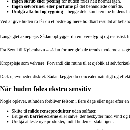
Ingen skrub eller peeling
før huden føles helt normal igen.
Ingen selvbruner eller parfume
på det behandlede område.
Undgå alkohol og rygning
– begge dele kan hæmme hudens he
Ved at give huden ro får du et bedre og mere holdbart resultat af behan
Langsigtet aknepleje: Sådan opbygger du en bæredygtig og realistisk h
Fra Seoul til København – sådan former globale trends moderne ansigt
Kropspleje som velvære: Forvandl din rutine til et øjeblik af selvforkæl
Dæk ujævnheder diskret: Sådan lægger du concealer naturligt og effekt
Når huden føles ekstra sensitiv
Nogle oplever, at huden forbliver følsom i flere dage eller uger efter 
Skifte til
milde renseprodukter
uden sulfater.
Bruge
en barrierecreme
eller salve, der beskytter mod vind og 
Undgå at teste nye produkter, indtil huden er stabil igen.