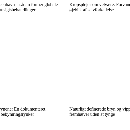
øbenhavn – sådan former globale
Kropspleje som velvære: Forvandl 
ansigtsbehandlinger
øjeblik af selvforkælelse
rynene: En dokumenteret
Naturligt definerede bryn og vip
 bekymringsrynker
fremhæver uden at tynge