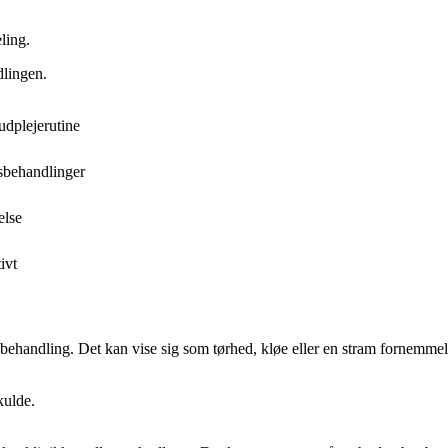
ling.
dlingen.
udplejerutine
sbehandlinger
else
ivt
en behandling. Det kan vise sig som tørhed, kløe eller en stram fornemme
kulde.