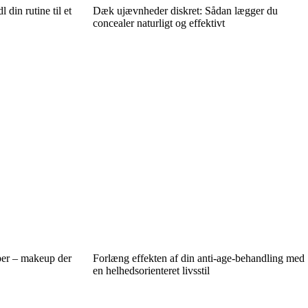
din rutine til et
Dæk ujævnheder diskret: Sådan lægger du
concealer naturligt og effektivt
per – makeup der
Forlæng effekten af din anti-age-behandling med
en helhedsorienteret livsstil