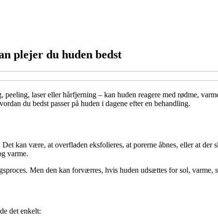
an plejer du huden bedst
 peeling, laser eller hårfjerning – kan huden reagere med rødme, varme 
, hvordan du bedst passer på huden i dagene efter en behandling.
Det kan være, at overfladen eksfolieres, at porerne åbnes, eller at der 
og varme.
gsproces. Men den kan forværres, hvis huden udsættes for sol, varme, stæ
de det enkelt: