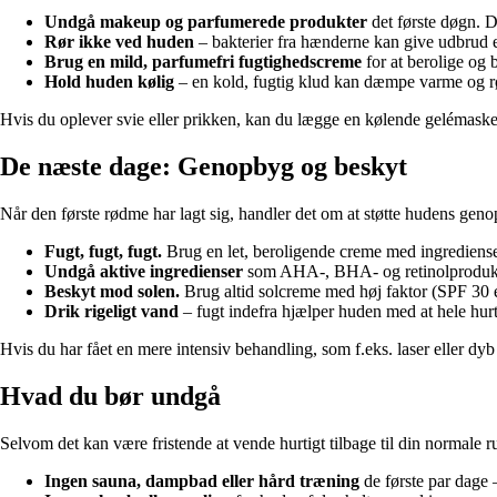
Undgå makeup og parfumerede produkter
det første døgn. De
Rør ikke ved huden
– bakterier fra hænderne kan give udbrud el
Brug en mild, parfumefri fugtighedscreme
for at berolige og 
Hold huden kølig
– en kold, fugtig klud kan dæmpe varme og 
Hvis du oplever svie eller prikken, kan du lægge en kølende gelémaske 
De næste dage: Genopbyg og beskyt
Når den første rødme har lagt sig, handler det om at støtte hudens geno
Fugt, fugt, fugt.
Brug en let, beroligende creme med ingrediense
Undgå aktive ingredienser
som AHA-, BHA- og retinolprodukter
Beskyt mod solen.
Brug altid solcreme med høj faktor (SPF 30 e
Drik rigeligt vand
– fugt indefra hjælper huden med at hele hurt
Hvis du har fået en mere intensiv behandling, som f.eks. laser eller dyb
Hvad du bør undgå
Selvom det kan være fristende at vende hurtigt tilbage til din normale r
Ingen sauna, dampbad eller hård træning
de første par dage