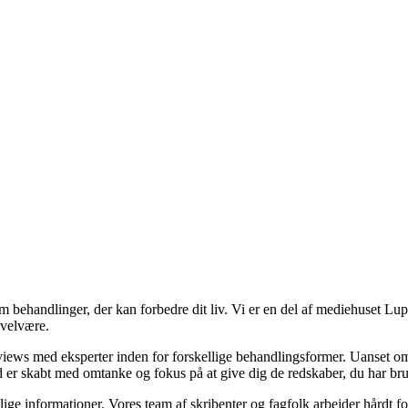
 behandlinger, der kan forbedre dit liv. Vi er en del af mediehuset Lupr
 velvære.
rviews med eksperter inden for forskellige behandlingsformer. Uanset 
ld er skabt med omtanke og fokus på at give dig de redskaber, du har brug
elige informationer. Vores team af skribenter og fagfolk arbejder hårdt for