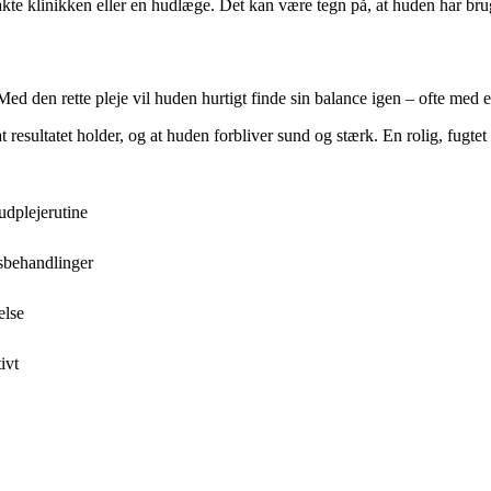
te klinikken eller en hudlæge. Det kan være tegn på, at huden har brug 
 Med den rette pleje vil huden hurtigt finde sin balance igen – ofte med 
 resultatet holder, og at huden forbliver sund og stærk. En rolig, fugtet
udplejerutine
sbehandlinger
else
ivt