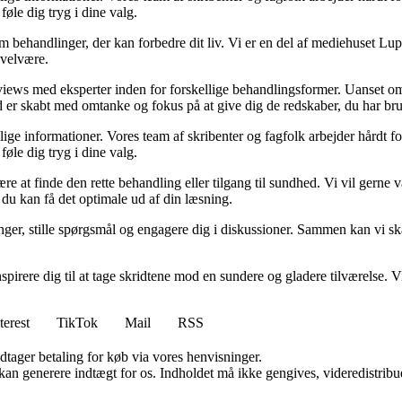
føle dig tryg i dine valg.
 behandlinger, der kan forbedre dit liv. Vi er en del af mediehuset Lupr
 velvære.
rviews med eksperter inden for forskellige behandlingsformer. Uanset 
ld er skabt med omtanke og fokus på at give dig de redskaber, du har brug
elige informationer. Vores team af skribenter og fagfolk arbejder hårdt for
føle dig tryg i dine valg.
e at finde den rette behandling eller tilgang til sundhed. Vi vil gerne v
du kan få det optimale ud af din læsning.
aringer, stille spørgsmål og engagere dig i diskussioner. Sammen kan vi s
pirere dig til at tage skridtene mod en sundere og gladere tilværelse. Vi 
terest
TikTok
Mail
RSS
dtager betaling for køb via vores henvisninger.
 kan generere indtægt for os. Indholdet må ikke gengives, videredistribue