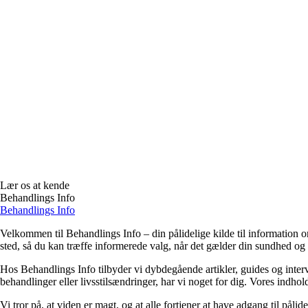
Lær os at kende
Behandlings Info
Behandlings Info
Velkommen til Behandlings Info – din pålidelige kilde til information om
sted, så du kan træffe informerede valg, når det gælder din sundhed og
Hos Behandlings Info tilbyder vi dybdegående artikler, guides og inte
behandlinger eller livsstilsændringer, har vi noget for dig. Vores indho
Vi tror på, at viden er magt, og at alle fortjener at have adgang til pålid