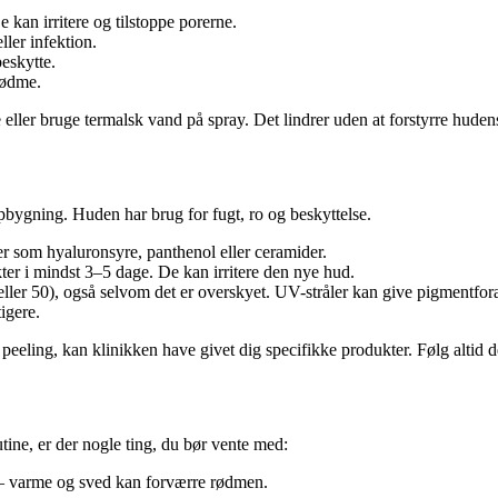
 kan irritere og tilstoppe porerne.
ler infektion.
beskytte.
rødme.
eller bruge termalsk vand på spray. Det lindrer uden at forstyrre huden
pbygning. Huden har brug for fugt, ro og beskyttelse.
r som hyaluronsyre, panthenol eller ceramider.
 i mindst 3–5 dage. De kan irritere den nye hud.
ller 50), også selvom det er overskyet. UV-stråler kan give pigmentfor
igere.
 peeling, kan klinikken have givet dig specifikke produkter. Følg altid 
utine, er der nogle ting, du bør vente med:
 – varme og sved kan forværre rødmen.