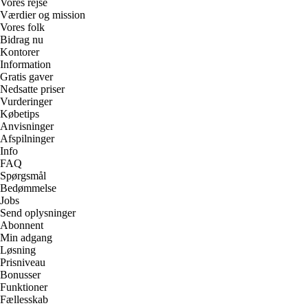
Vores rejse
Værdier og mission
Vores folk
Bidrag nu
Kontorer
Information
Gratis gaver
Nedsatte priser
Vurderinger
Købetips
Anvisninger
Afspilninger
Info
FAQ
Spørgsmål
Bedømmelse
Jobs
Send oplysninger
Abonnent
Min adgang
Løsning
Prisniveau
Bonusser
Funktioner
Fællesskab