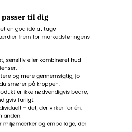
passer til dig
det en god idé at tage
værdier frem for markedsføringens
t, sensitiv eller kombineret hud
ienser.
tere og mere gennemsigtig, jo
d du smører på kroppen.
rodukt er ikke nødvendigvis bedre,
igvis farligt.
ividuelt – det, der virker for én,
en anden.
er miljømærker og emballage, der