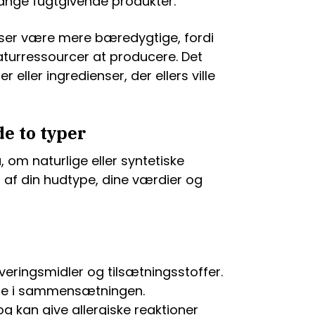
mange fugtgivende produkter.
nser være mere bæredygtige, fordi
turressourcer at producere. Det
 eller ingredienser, der ellers ville
e to typer
, om naturlige eller syntetiske
 af din hudtype, dine værdier og
veringsmidler og tilsætningsstoffer.
kle i sammensætningen.
g kan give allergiske reaktioner