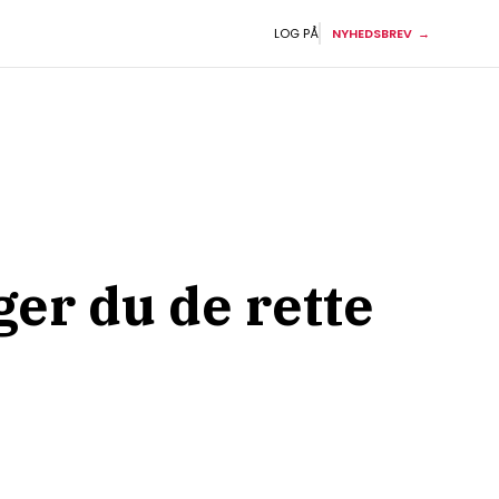
LOG PÅ
NYHEDSBREV
ger du de rette