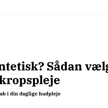
yntetisk? Sådan væl
 kropspleje
b i din daglige hudpleje