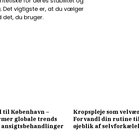
tetiske for deres stabilitet og
g. Det vigtigste er, at du vælger
 det, du bruger.
l til København –
Kropspleje som velvær
rmer globale trends
Forvandl din rutine til
 ansigtsbehandlinger
øjeblik af selvforkæle