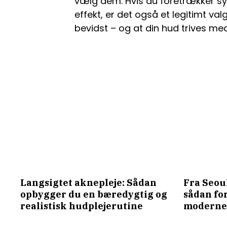
vælg dem. Hvis du foretrækker syn
effekt, er det også et legitimt val
bevidst – og at din hud trives med
Langsigtet aknepleje: Sådan
Fra Seou
opbygger du en bæredygtig og
sådan fo
realistisk hudplejerutine
moderne