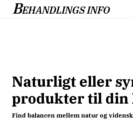
B
EHANDLINGS INFO
Naturligt eller s
produkter til din
Find balancen mellem natur og videnska