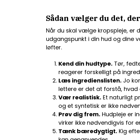
Sådan vælger du det, der 
Når du skal vælge kropspleje, er 
udgangspunkt i din hud og dine 
løfter.
Kend din hudtype.
Tør, fedte
reagerer forskelligt på ingred
Læs ingredienslisten.
Jo kor
lettere er det at forstå, hva
Vær realistisk.
Et naturligt p
og et syntetisk er ikke nødvend
Prøv dig frem.
Hudpleje er ind
virker ikke nødvendigvis for 
Tænk bæredygtigt.
Kig eft
kan genanvendes.