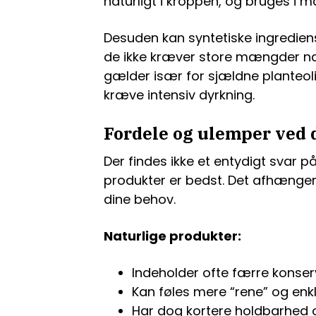
naturligt i kroppen, og bruges i 
Desuden kan syntetiske ingredie
de ikke kræver store mængder na
gælder især for sjældne planteolier
kræve intensiv dyrkning.
Fordele og ulemper ved d
Der findes ikke et entydigt svar på
produkter er bedst. Det afhænger
dine behov.
Naturlige produkter:
Indeholder ofte færre konser
Kan føles mere “rene” og en
Har dog kortere holdbarhed o