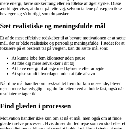
mere energi, færre sukkertrang eller en følelse af øget styrke. Disse
ændringer viser, at du er på rette vej, selvom tallene på vægten ikke
bevæger sig så hurtigt, som du ønsker.
Sæt realistiske og meningsfulde mål
Et af de mest effektive redskaber til at bevare motivationen er at sætte
mål, der er både realistiske og personligt meningsfulde. I stedet for at
fokusere på et bestemt tal på vægten, kan du sætte mål som:
At kunne løbe fem kilometer uden pause
At føle dig mere selvsikker i dit tøj
At have energi til at lege med børnene efter arbejde
At spise sundt i hverdagen uden at føle afsavn
Når dine mål handler om livskvalitet frem for kun udseende, bliver
rejsen mere bæredygtig – og du får lettere ved at holde fast, også når
resultaterne tager tid.
Find glæden i processen
Motivation handler ikke kun om at nå et mål, men også om at finde
glæde i selve processen. Hvis du ser din fedtrejse som en straf eller et
nødvendigt onde, bliver det svært at holde fast. Prøv i stedet at gøre