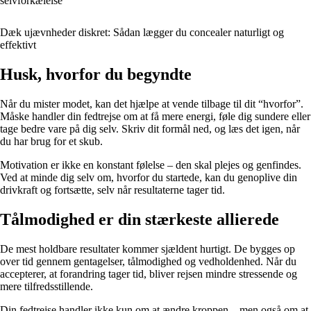
selvforkælelse
Dæk ujævnheder diskret: Sådan lægger du concealer naturligt og
effektivt
Husk, hvorfor du begyndte
Når du mister modet, kan det hjælpe at vende tilbage til dit “hvorfor”.
Måske handler din fedtrejse om at få mere energi, føle dig sundere eller
tage bedre vare på dig selv. Skriv dit formål ned, og læs det igen, når
du har brug for et skub.
Motivation er ikke en konstant følelse – den skal plejes og genfindes.
Ved at minde dig selv om, hvorfor du startede, kan du genoplive din
drivkraft og fortsætte, selv når resultaterne tager tid.
Tålmodighed er din stærkeste allierede
De mest holdbare resultater kommer sjældent hurtigt. De bygges op
over tid gennem gentagelser, tålmodighed og vedholdenhed. Når du
accepterer, at forandring tager tid, bliver rejsen mindre stressende og
mere tilfredsstillende.
Din fedtrejse handler ikke kun om at ændre kroppen – men også om at