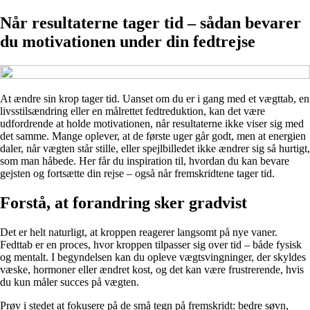
Når resultaterne tager tid – sådan bevarer
du motivationen under din fedtrejse
At ændre sin krop tager tid. Uanset om du er i gang med et vægttab, en
livsstilsændring eller en målrettet fedtreduktion, kan det være
udfordrende at holde motivationen, når resultaterne ikke viser sig med
det samme. Mange oplever, at de første uger går godt, men at energien
daler, når vægten står stille, eller spejlbilledet ikke ændrer sig så hurtigt,
som man håbede. Her får du inspiration til, hvordan du kan bevare
gejsten og fortsætte din rejse – også når fremskridtene tager tid.
Forstå, at forandring sker gradvist
Det er helt naturligt, at kroppen reagerer langsomt på nye vaner.
Fedttab er en proces, hvor kroppen tilpasser sig over tid – både fysisk
og mentalt. I begyndelsen kan du opleve vægtsvingninger, der skyldes
væske, hormoner eller ændret kost, og det kan være frustrerende, hvis
du kun måler succes på vægten.
Prøv i stedet at fokusere på de små tegn på fremskridt: bedre søvn,