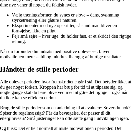
dine nye vaner til noget, du faktisk nyder.
Vælg træningsformer, du synes er sjove – dans, svømning,
styrketræning eller gåture i naturen.
Eksperimentér med nye opskrifter, så sund mad bliver en
fornøjelse, ikke en pligt.
Fejr små sejre – hver uge, du holder fast, er et skridt i den rigtige
retning.
Når du forbinder din indsats med positive oplevelser, bliver
motivationen mere stabil og mindre afhængig af hurtige resultater.
Håndtér de stille perioder
Alle oplever perioder, hvor fremskridtene går i stå. Det betyder ikke, at
du gør noget forkert. Kroppen har brug for tid til at tilpasse sig, og
nogle gange skal du bare blive ved med at gøre det rigtige – også når
du ikke kan se effekten endnu.
Brug de stille perioder som en anledning til at evaluere: Sover du nok?
Spiser du regelmæssigt? Får du bevægelse, der passer til dit
energiniveau? Små justeringer kan ofte sætte gang i udviklingen igen.
Og husk: Det er helt normalt at miste motivationen i perioder. Det