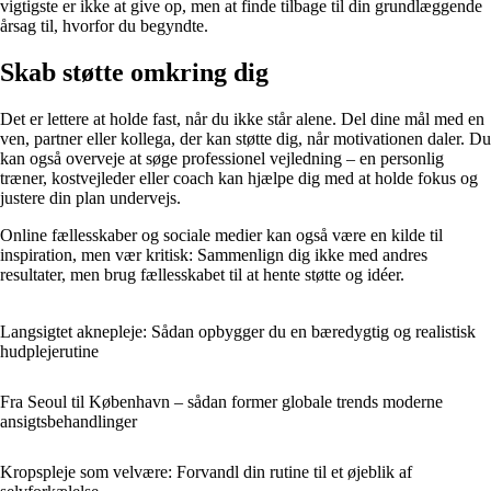
vigtigste er ikke at give op, men at finde tilbage til din grundlæggende
årsag til, hvorfor du begyndte.
Skab støtte omkring dig
Det er lettere at holde fast, når du ikke står alene. Del dine mål med en
ven, partner eller kollega, der kan støtte dig, når motivationen daler. Du
kan også overveje at søge professionel vejledning – en personlig
træner, kostvejleder eller coach kan hjælpe dig med at holde fokus og
justere din plan undervejs.
Online fællesskaber og sociale medier kan også være en kilde til
inspiration, men vær kritisk: Sammenlign dig ikke med andres
resultater, men brug fællesskabet til at hente støtte og idéer.
Langsigtet aknepleje: Sådan opbygger du en bæredygtig og realistisk
hudplejerutine
Fra Seoul til København – sådan former globale trends moderne
ansigtsbehandlinger
Kropspleje som velvære: Forvandl din rutine til et øjeblik af