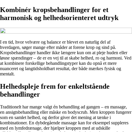
Kombinér kropsbehandlinger for et
harmonisk og helhedsorienteret udtryk
I en tid, hvor velvære og balance er blevet en naturlig del af
hverdagen, søger mange efter måder at forene krop og sind på.
Kropsbehandlinger handler ikke længere kun om at pleje huden eller
løsne spændinger – de er en vej til at skabe helhed, ro og harmoni. Ved
at kombinere forskellige behandlingstyper kan du opnå et mere
nuanceret og langtidsholdbart resultat, der både mærkes fysisk og
mentalt.
Helhedspleje frem for enkeltstående
behandlinger
Traditionelt har mange valgt én behandling ad gangen – en massage,
en ansigtsbehandling eller måske en bodyscrub. Men kroppen fungerer
som en samlet helhed, og derfor giver det mening at tænke i
kombinationer. En dybdegående massage kan for eksempel suppleres
med en lymfedrænage, der hjælper kroppen med at udskille