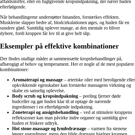
affaldsstoffer, eller en fugtgivende kropsindpakning, der nærer huden
efterfølgende.
Når behandlingerne understøtter hinanden, forstærkes effekten.
Musklerne slapper bedre af, blodcirkulationen øges, og huden får en
sundere glød. Samtidig oplever mange, at den mentale ro bliver
dybere, fordi kroppen får lov til at give helt slip.
Eksempler på effektive kombinationer
Der findes utallige måder at sammensætte kropsbehandlinger på,
afhængigt af behov og temperament. Her er nogle af de mest populære
kombinationer:
Aromaterapi og massage
– æteriske olier med beroligende eller
opkvikkende egenskaber kan forstærke massagens virkning og
skabe en sanselig oplevelse.
Body scrub og kropsindpakning
– peeling fjerner døde
hudceller og gør huden klar til at optage de nærende
ingredienser i en efterfølgende indpakning.
Zoneterapi og ansigtsbehandling
– ved at stimulere kroppens
reflekszoner kan man påvirke indre organer og samtidig give
huden et friskere udtryk.
Hot stone-massage og lymfedrænage
– varmen fra stenene
løsner spændinger, mens den blide drænage hjælper kroppen