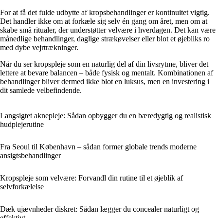
For at få det fulde udbytte af kropsbehandlinger er kontinuitet vigtig.
Det handler ikke om at forkæle sig selv én gang om året, men om at
skabe små ritualer, der understøtter velvære i hverdagen. Det kan være
månedlige behandlinger, daglige strækøvelser eller blot et øjebliks ro
med dybe vejrtrækninger.
Når du ser kropspleje som en naturlig del af din livsrytme, bliver det
lettere at bevare balancen – både fysisk og mentalt. Kombinationen af
behandlinger bliver dermed ikke blot en luksus, men en investering i
dit samlede velbefindende.
Langsigtet aknepleje: Sådan opbygger du en bæredygtig og realistisk
hudplejerutine
Fra Seoul til København – sådan former globale trends moderne
ansigtsbehandlinger
Kropspleje som velvære: Forvandl din rutine til et øjeblik af
selvforkælelse
Dæk ujævnheder diskret: Sådan lægger du concealer naturligt og
effektivt