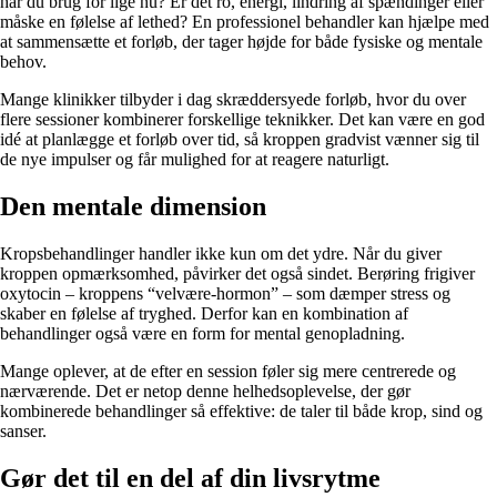
har du brug for lige nu? Er det ro, energi, lindring af spændinger eller
måske en følelse af lethed? En professionel behandler kan hjælpe med
at sammensætte et forløb, der tager højde for både fysiske og mentale
behov.
Mange klinikker tilbyder i dag skræddersyede forløb, hvor du over
flere sessioner kombinerer forskellige teknikker. Det kan være en god
idé at planlægge et forløb over tid, så kroppen gradvist vænner sig til
de nye impulser og får mulighed for at reagere naturligt.
Den mentale dimension
Kropsbehandlinger handler ikke kun om det ydre. Når du giver
kroppen opmærksomhed, påvirker det også sindet. Berøring frigiver
oxytocin – kroppens “velvære-hormon” – som dæmper stress og
skaber en følelse af tryghed. Derfor kan en kombination af
behandlinger også være en form for mental genopladning.
Mange oplever, at de efter en session føler sig mere centrerede og
nærværende. Det er netop denne helhedsoplevelse, der gør
kombinerede behandlinger så effektive: de taler til både krop, sind og
sanser.
Gør det til en del af din livsrytme