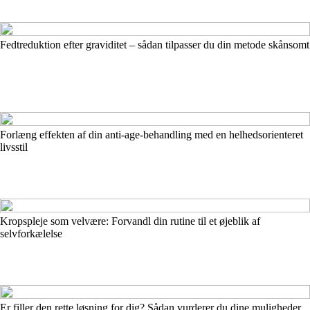
Fedtreduktion efter graviditet – sådan tilpasser du din metode skånsomt
Forlæng effekten af din anti-age-behandling med en helhedsorienteret
livsstil
Kropspleje som velvære: Forvandl din rutine til et øjeblik af
selvforkælelse
Er filler den rette løsning for dig? Sådan vurderer du dine muligheder